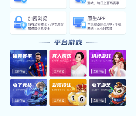
韦德分享成功秘诀强调智力与努力是伟大球员的关键所在
2026-06-24
庆祝小萨博尼斯三十岁生日国王队与NBA共同送上祝福
2026-06-23
马宁补时两度触球引发争议海港国安对决笑中带泪的瞬间
2026-06-22
史蒂文斯谈三分出手频繁背后的战术问题与机会创造不足
2026-06-21
皮尔斯直言NBA第一人首轮出局难以接受换成巅峰詹舆论必然炸锅
2026-06-19
莱万加盟巴萨初遭质疑未来将以传奇身份荣耀回归
2026-06-18
维尼修斯呼吁大家尊重前女友晒巴西球衣照片不应冒犯她
2026-06-17
桑乔连续三季闯入欧洲赛事决赛再创佳绩期待新辉煌
2026-06-16
菲利克斯加盟沙特联首季创佳绩成为历史第三人参与30进球
2026-06-15
哈兰德晒出与英超金靴奖合照展现35场27球的辉煌成就
2026-06-14